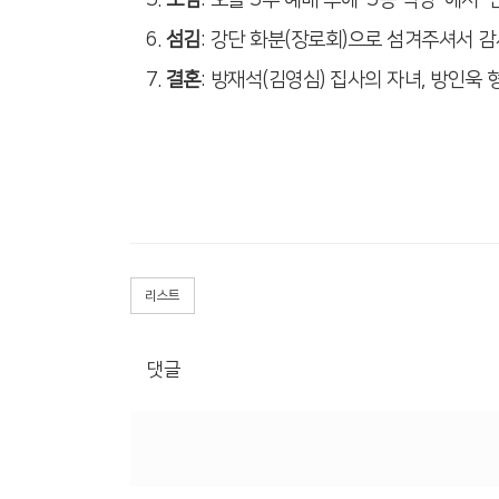
6.
섬김
: 강단 화분(장로회)으로 섬겨주셔서 
7.
결혼
: 방재석(김영심) 집사의 자녀, 방인욱 형
리스트
댓글