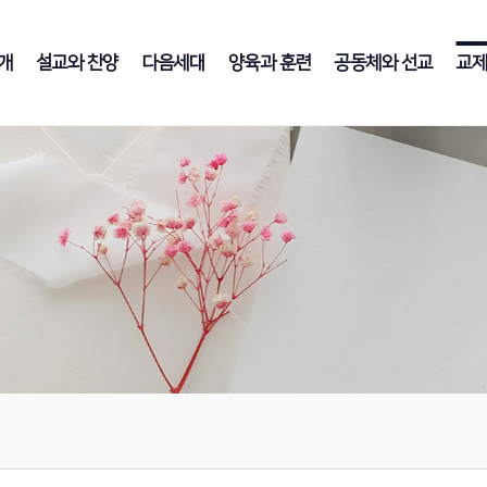
개
설교와 찬양
다음세대
양육과 훈련
공동체와 선교
교제